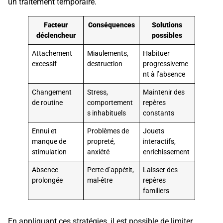
un traitement temporaire.
Facteur
Conséquences
Solutions
déclencheur
possibles
Attachement
Miaulements,
Habituer
excessif
destruction
progressiveme
nt à l’absence
Changement
Stress,
Maintenir des
de routine
comportement
repères
s inhabituels
constants
Ennui et
Problèmes de
Jouets
manque de
propreté,
interactifs,
stimulation
anxiété
enrichissement
Absence
Perte d’appétit,
Laisser des
prolongée
mal-être
repères
familiers
En appliquant ces stratégies, il est possible de limiter