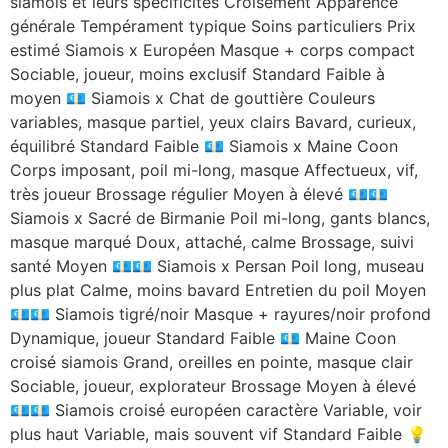
siamois et leurs spécificités Croisement Apparence
générale Tempérament typique Soins particuliers Prix
estimé Siamois x Européen Masque + corps compact
Sociable, joueur, moins exclusif Standard Faible à
moyen 💶 Siamois x Chat de gouttière Couleurs
variables, masque partiel, yeux clairs Bavard, curieux,
équilibré Standard Faible 💶 Siamois x Maine Coon
Corps imposant, poil mi-long, masque Affectueux, vif,
très joueur Brossage régulier Moyen à élevé 💶💶
Siamois x Sacré de Birmanie Poil mi-long, gants blancs,
masque marqué Doux, attaché, calme Brossage, suivi
santé Moyen 💶💶 Siamois x Persan Poil long, museau
plus plat Calme, moins bavard Entretien du poil Moyen
💶💶 Siamois tigré/noir Masque + rayures/noir profond
Dynamique, joueur Standard Faible 💶 Maine Coon
croisé siamois Grand, oreilles en pointe, masque clair
Sociable, joueur, explorateur Brossage Moyen à élevé
💶💶 Siamois croisé européen caractère Variable, voir
plus haut Variable, mais souvent vif Standard Faible 💡