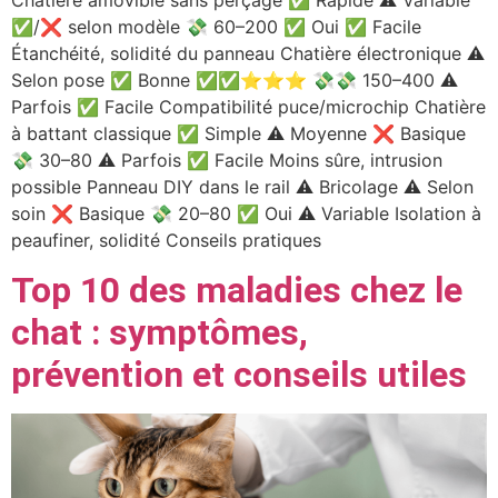
✅/❌ selon modèle 💸 60–200 ✅ Oui ✅ Facile
Étanchéité, solidité du panneau Chatière électronique ⚠️
Selon pose ✅ Bonne ✅✅⭐️⭐️⭐️ 💸💸 150–400 ⚠️
Parfois ✅ Facile Compatibilité puce/microchip Chatière
à battant classique ✅ Simple ⚠️ Moyenne ❌ Basique
💸 30–80 ⚠️ Parfois ✅ Facile Moins sûre, intrusion
possible Panneau DIY dans le rail ⚠️ Bricolage ⚠️ Selon
soin ❌ Basique 💸 20–80 ✅ Oui ⚠️ Variable Isolation à
peaufiner, solidité Conseils pratiques
Top 10 des maladies chez le
chat : symptômes,
prévention et conseils utiles