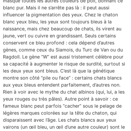
masque toutes les autres couleurs de poil, donnant ce
blanc pur. Mais il ne s’arrête pas là : il peut aussi
influencer la pigmentation des yeux. Chez le chaton
blanc yeux bleu, les yeux sont toujours bleus à la
naissance, mais chez beaucoup de chats, ils virent au
jaune, vert ou cuivre en grandissant. Seuls certains
conservent ce bleu profond : cela dépend d’autres
gènes, comme ceux du Siamois, du Turc de Van ou du
Ragdoll. Le gène “W” est aussi tristement célèbre pour
sa capacité à augmenter le risque de surdité, surtout si
les deux yeux sont bleus. C’est là que la génétique
montre son côté “pile ou face” : certains chats blancs
aux yeux bleus entendent parfaitement, d’autres non.
Rien à voir avec le mythe du chat albinos (qui, lui, a les
yeux rouges ou très pâles). Autre point à savoir : ce
fameux blanc peut parfois “cacher” sous le pelage de
légères marques colorées sur la tête du chaton, qui
disparaissent avec l’âge. Les chats blancs aux yeux
vairons (un œil bleu, un œil d’une autre couleur) sont le