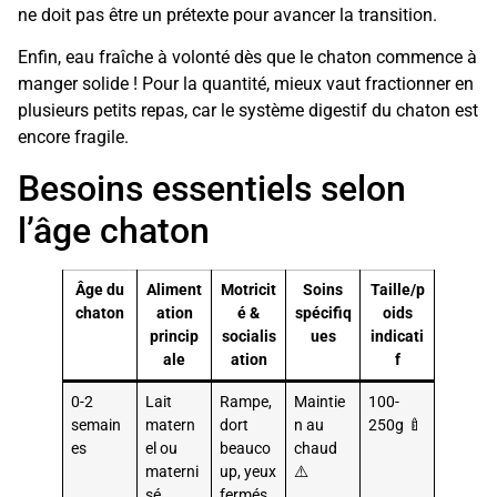
ne doit pas être un prétexte pour avancer la transition.
Enfin, eau fraîche à volonté dès que le chaton commence à
manger solide ! Pour la quantité, mieux vaut fractionner en
plusieurs petits repas, car le système digestif du chaton est
encore fragile.
Besoins essentiels selon
l’âge chaton
Âge du
Aliment
Motricit
Soins
Taille/p
chaton
ation
é &
spécifiq
oids
princip
socialis
ues
indicati
ale
ation
f
0-2
Lait
Rampe,
Maintie
100-
semain
matern
dort
n au
250g 🍼
es
el ou
beauco
chaud
materni
up, yeux
⚠️
sé
fermés