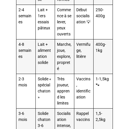
2-4
Lait +
Comme
Début
250-
semain
1ers
nce à se
socialis
400g
es
essais
lever,
ation 💡
pâteux
yeux
ouverts
4-8
Lait +
Marche,
Vermifu
400g-
semain
aliment
joue,
ge,
1kg
es
ation
explore,
litière
solide
propret
é
2-3
Solide «
Très
Vaccins
1-1,5kg
mois
spécial
joueur,
,
🐾
chaton
appren
identific
»
d les
ation
limites
3-6
Solide
Socialis
Rappel
1,5-
mois
chaton
ation
vaccins
2,5kg
3-6
intense,