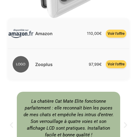
Amazon
110,00€
Voir l'offre
Zooplus
97,99€
Voir l'offre
La chatière Cat Mate Elite fonctionne
parfaitement : elle reconnaît bien les puces
de mes chats et empêche les intrus d’entrer.
Son verrouillage à quatre voies et son
affichage LCD sont pratiques. Installation
facile et bonne qualité !