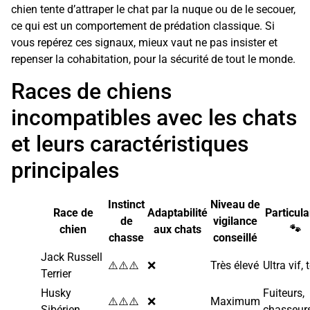
chien tente d’attraper le chat par la nuque ou de le secouer,
ce qui est un comportement de prédation classique. Si
vous repérez ces signaux, mieux vaut ne pas insister et
repenser la cohabitation, pour la sécurité de tout le monde.
Races de chiens
incompatibles avec les chats
et leurs caractéristiques
principales
Instinct
Niveau de
Race de
Adaptabilité
Particula
de
vigilance
chien
aux chats
🐾
chasse
conseillé
Jack Russell
⚠️⚠️⚠️
❌
Très élevé
Ultra vif, 
Terrier
Husky
Fuiteurs,
⚠️⚠️⚠️
❌
Maximum
Sibérien
chasseur