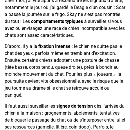
Chez moi, j’ai vite appris à reconnaître les signaux d’alerte,
notamment le jour où j’ai gardé le Beagle d’un cousin : Scar
a passé la journée sur le frigo, Skay ne s’est pas montrée
du tout ! Les
comportements typiques
à surveiller si vous
avez ou envisagez une race de chien incompatible avec les
chats sont assez caractéristiques.
D’abord, il y a
la fixation intense
: le chien ne quitte pas le
chat des yeux, parfois même en tremblant d’excitation.
Ensuite, certains chiens adoptent une posture de chasse
(tête basse, corps tendu, queue droite), prêts à bondir au
moindre mouvement du chat. Pour les plus « joueurs », la
poursuite devient vite obsessionnelle, avec le risque que le
jeu tourne au drame si le chat se retrouve acculé ou
paniqué.
Il faut aussi surveiller les
signes de tension
dès l’arrivée du
chien à la maison : grognements, aboiements, tentatives
de bloquer le passage du chat ou de s’interposer entre lui et
ses ressources (gamelle, litière, coin dodo). Parfois, le