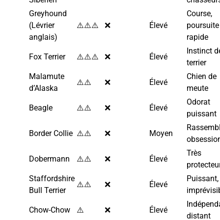
Greyhound
Course,
(Lévrier
⚠️⚠️⚠️
❌
Élevé
poursuite
anglais)
rapide
Instinct d
Fox Terrier
⚠️⚠️⚠️
❌
Élevé
terrier
Malamute
Chien de
⚠️⚠️
❌
Élevé
d’Alaska
meute
Odorat
Beagle
⚠️⚠️
❌
Élevé
puissant
Rassembl
Border Collie
⚠️⚠️
❌
Moyen
obsessio
Très
Dobermann
⚠️⚠️
❌
Élevé
protecteu
Staffordshire
Puissant,
⚠️⚠️
❌
Élevé
Bull Terrier
imprévisi
Indépend
Chow-Chow
⚠️
❌
Élevé
distant