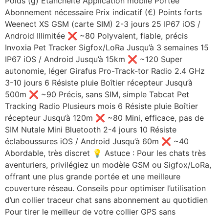
Poids (g) Étanchéité Application mobile Portée
Abonnement nécessaire Prix indicatif (€) Points forts
Weenect XS GSM (carte SIM) 2-3 jours 25 IP67 iOS /
Android Illimitée ❌ ~80 Polyvalent, fiable, précis
Invoxia Pet Tracker Sigfox/LoRa Jusqu’à 3 semaines 15
IP67 iOS / Android Jusqu’à 15km ❌ ~120 Super
autonomie, léger Girafus Pro-Track-tor Radio 2.4 GHz
3-10 jours 6 Résiste pluie Boîtier récepteur Jusqu’à
500m ❌ ~90 Précis, sans SIM, simple Tabcat Pet
Tracking Radio Plusieurs mois 6 Résiste pluie Boîtier
récepteur Jusqu’à 120m ❌ ~80 Mini, efficace, pas de
SIM Nutale Mini Bluetooth 2-4 jours 10 Résiste
éclaboussures iOS / Android Jusqu’à 60m ❌ ~40
Abordable, très discret 💡 Astuce : Pour les chats très
aventuriers, privilégiez un modèle GSM ou Sigfox/LoRa,
offrant une plus grande portée et une meilleure
couverture réseau. Conseils pour optimiser l’utilisation
d’un collier traceur chat sans abonnement au quotidien
Pour tirer le meilleur de votre collier GPS sans